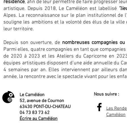
résidence
, afin de leur permettre de faire progresser leur
artistique. Depuis 2018, Le Caméléon est labellisé
"li
Alpes. La reconnaissance sur le plan institutionnel de
souligne les ambitions et la volonté des élus de la vill
leur territoire.
Depuis son ouverture, de
nombreuses compagnies ou e
Parmi elles, quatre compagnies en tant que compagnies as
de 2020 à 2023 et les Ateliers du Capricorne en 20
équipes artistiques disposent d’une aide annuelle du Cam
4 semaines par an. Elles interviennent par ailleurs d
année, la rencontre avec le spectacle vivant pour les enfan
Nous suivre :
Le Caméléon
52, avenue de Cournon
63430 PONT-DU-CHATEAU
Les Rende
04 73 83 73 62
Caméléon
Écrire au Caméléon